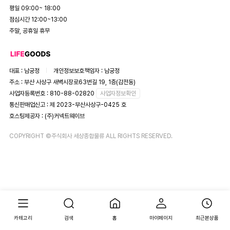
평일 09:00~ 18:00
점심시간 12:00~13:00
주말, 공휴일 휴무
대표 : 남궁정
개인정보보호책임자 : 남궁정
주소 : 부산 사상구 새벽시장로63번길 19, 1층(감전동)
사업자등록번호 : 810-88-02820
사업자정보확인
통신판매업신고 : 제 2023-부산사상구-0425 호
호스팅제공자 : (주)커넥트웨이브
COPYRIGHT ©주식회사 세상종합물류 ALL RIGHTS RESERVED.
카테고리
검색
홈
마이페이지
최근본상품