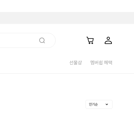
선물샵
멤버쉽 헤택