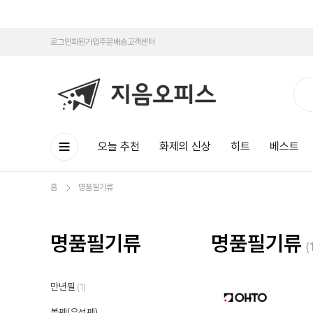
로그인
회원가입
주문배송
고객센터
오늘 추천
화제의 신상
히트
베스트
홈
명품필기류
명품필기류
명품필기류
(
만년필
(1)
볼펜(유성펜)