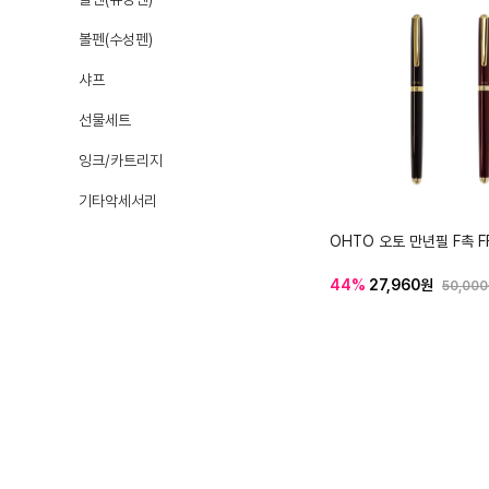
볼펜(수성펜)
샤프
선물세트
잉크/카트리지
기타악세서리
OHTO 오토 만년필 F촉 F
44%
27,960원
50,00