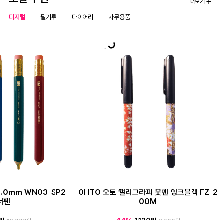
더보기
디지털
필기류
다이어리
사무용품
.0mm WN03-SP2
OHTO 오토 캘리그라피 붓펜 잉크블랙 FZ-2
더펜
00M