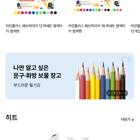
라인플러스 패브릭마카 12색세트 염색마
라인플러스 패브릭마카 16색세트 염색마
라인플
카 염색펜
카 염색펜
12개
1
5
히트
더보기