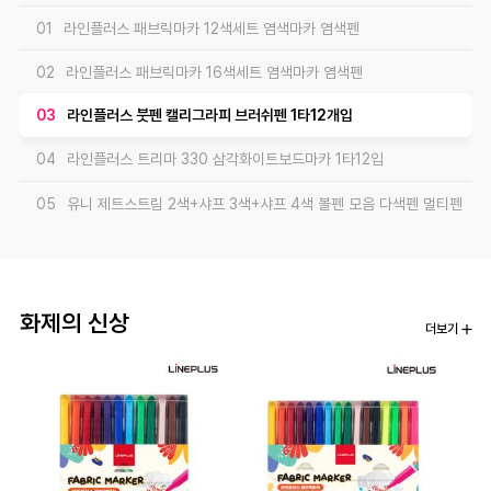
01
라인플러스 패브릭마카 12색세트 염색마카 염색펜
02
라인플러스 패브릭마카 16색세트 염색마카 염색펜
03
라인플러스 붓펜 캘리그라피 브러쉬펜 1타12개입
04
라인플러스 트리마 330 삼각화이트보드마카 1타12입
05
유니 제트스트림 2색+샤프 3색+샤프 4색 볼펜 모음 다색펜 멀티펜
06
평화 삼각크립 아이디얼크립 (IDEALCLIP) 1갑25개입 클립
07
평화 울트라 2공펀치 70mm 제본용 강력펀치
화제의 신상
더보기