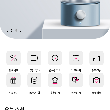
2
5
할인혜택
주말특가
오늘만특가
이달의픽
연말결산
선물하기
10%적립
추천상품
세트상품
통합리뷰
오늘 추천