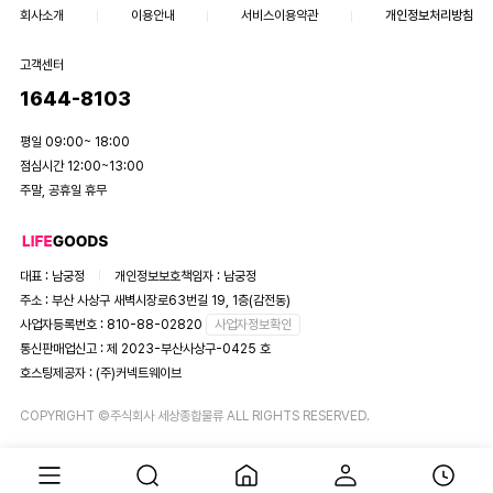
회사소개
이용안내
서비스이용약관
개인정보처리방침
고객센터
1644-8103
평일 09:00~ 18:00
점심시간 12:00~13:00
주말, 공휴일 휴무
대표 : 남궁정
개인정보보호책임자 : 남궁정
주소 : 부산 사상구 새벽시장로63번길 19, 1층(감전동)
사업자등록번호 : 810-88-02820
사업자정보확인
통신판매업신고 : 제 2023-부산사상구-0425 호
호스팅제공자 : (주)커넥트웨이브
COPYRIGHT ©주식회사 세상종합물류 ALL RIGHTS RESERVED.