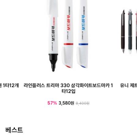
 1타12개
라인플러스 트리마 330 삼각화이트보드마카 1
유니 제
타12입
57%
3,580원
8,400원
베스트